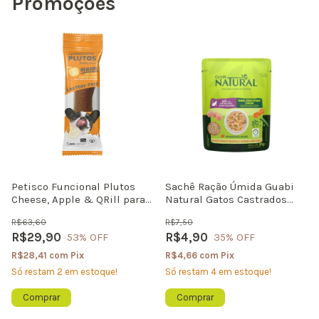
Promoções
Petisco Funcional Plutos
Sachê Ração Úmida Guabi
Cheese, Apple & QRill para
Natural Gatos Castrados
Cães | 60g
Frango Cereais e Vegetais
R$63,60
R$7,50
85g
R$29,90
R$4,90
53
% OFF
35
% OFF
R$28,41
com
Pix
R$4,66
com
Pix
Só restam
2
em estoque!
Só restam
4
em estoque!
Comprar