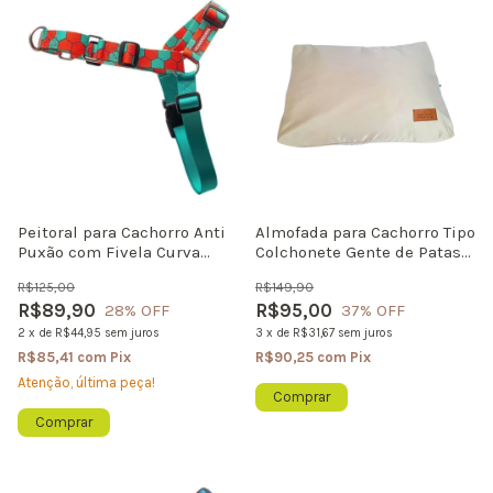
Peitoral para Cachorro Anti
Almofada para Cachorro Tipo
Puxão com Fivela Curva
Colchonete Gente de Patas
Honey
Nature
R$125,00
R$149,90
R$89,90
R$95,00
28
% OFF
37
% OFF
2
x
de
R$44,95
sem juros
3
x
de
R$31,67
sem juros
R$85,41
com
Pix
R$90,25
com
Pix
Atenção, última peça!
Comprar
Comprar