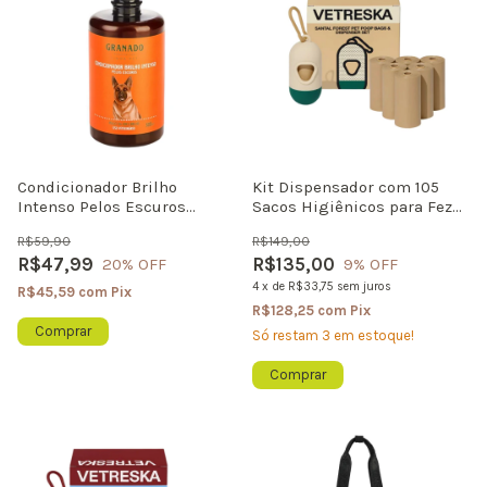
Condicionador Brilho
Kit Dispensador com 105
Intenso Pelos Escuros
Sacos Higiênicos para Fezes
Granado - Realça a Cor e da
de Cachorro 7 Rolos
R$59,90
R$149,00
Brilho 500ml
Biodegradáveis Vetreska
R$47,99
R$135,00
20
% OFF
9
% OFF
4
x
de
R$33,75
sem juros
R$45,59
com
Pix
R$128,25
com
Pix
Só restam
3
em estoque!