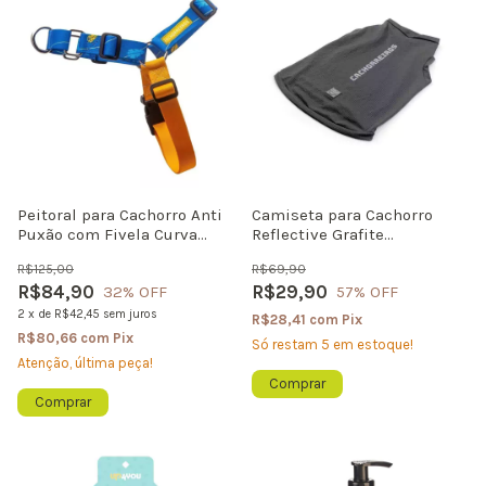
Peitoral para Cachorro Anti
Camiseta para Cachorro
Puxão com Fivela Curva
Reflective Grafite
Indigo
Cachorreiros
R$125,00
R$69,90
R$84,90
R$29,90
32
% OFF
57
% OFF
2
x
de
R$42,45
sem juros
R$28,41
com
Pix
R$80,66
com
Pix
Só restam
5
em estoque!
Atenção, última peça!
Comprar
Comprar