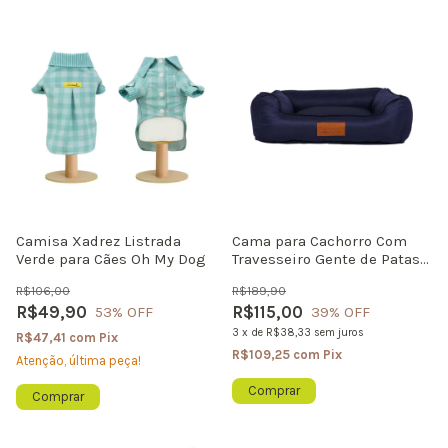
Camisa Xadrez Listrada
Cama para Cachorro Com
Verde para Cães Oh My Dog
Travesseiro Gente de Patas
Nature
R$106,00
R$189,90
R$49,90
R$115,00
53
% OFF
39
% OFF
3
x
de
R$38,33
sem juros
R$47,41
com
Pix
R$109,25
com
Pix
Atenção, última peça!
Comprar
Comprar