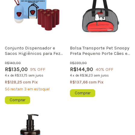
Conjunto Dispensador e
Bolsa Transporte Pet Snoopy
Sacos Higiênicos para Fezes
Preta Pequeno Porte Cães e
de Pet Mist & Merlot – 7
Gatos Até 6kg Viagem
R$149,00
R$239,90
Rolos Vetreska
Passeio
R$135,00
R$144,90
9
% OFF
40
% OFF
4
x
de
R$33,75
sem juros
4
x
de
R$36,23
sem juros
R$128,25
com
Pix
R$137,66
com
Pix
Só restam
3
em estoque!