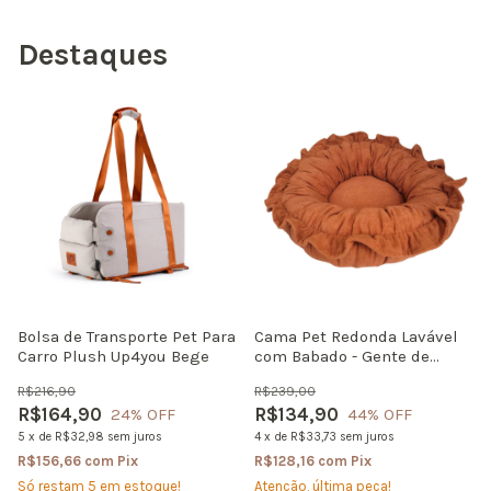
Destaques
Bolsa de Transporte Pet Para
Cama Pet Redonda Lavável
Carro Plush Up4you Bege
com Babado - Gente de
Patas | Coleção Especiarias
R$216,90
R$239,00
R$164,90
R$134,90
24
% OFF
44
% OFF
5
x
de
R$32,98
sem juros
4
x
de
R$33,73
sem juros
R$156,66
com
Pix
R$128,16
com
Pix
Só restam
5
em estoque!
Atenção, última peça!