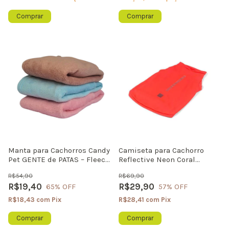
Comprar
Manta para Cachorros Candy
Camiseta para Cachorro
Pet GENTE de PATAS – Fleece
Reflective Neon Coral
Ultra Macio para Pets de
Cachorreiros
R$54,90
R$69,90
Colo
R$19,40
R$29,90
65
% OFF
57
% OFF
R$18,43
com
Pix
R$28,41
com
Pix
Comprar
Comprar