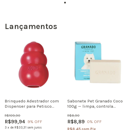
Lançamentos
Brinquedo Adestrador com
Sabonete Pet Granado Coco
Dispenser para Petisco
100g — limpa, controla
Kong Classic
oleosidade e perfuma
R$109,90
R$8,90
R$99,94
R$8,89
9
% OFF
0
% OFF
3
x
de
R$33,31
sem juros
R$8,45
com
Pix