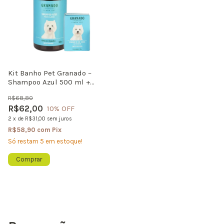
Kit Banho Pet Granado –
Shampoo Azul 500 ml +
Sabonete Coco 100 g (Cães e
R$68,80
Gatos)
R$62,00
10
% OFF
2
x
de
R$31,00
sem juros
R$58,90
com
Pix
Só restam
5
em estoque!