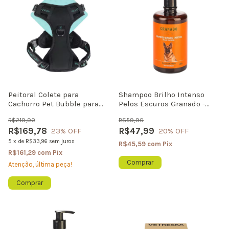
Peitoral Colete para
Shampoo Brilho Intenso
Cachorro Pet Bubble para
Pelos Escuros Granado -
Guia Up4you Preto
Realça a Cor e da Brilho
R$219,90
R$59,90
500ml
R$169,78
R$47,99
23
% OFF
20
% OFF
5
x
de
R$33,96
sem juros
R$45,59
com
Pix
R$161,29
com
Pix
Atenção, última peça!
Comprar